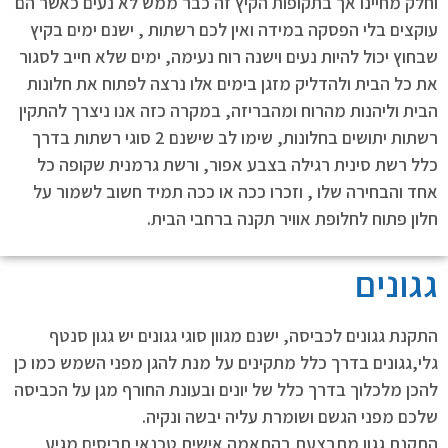
וחלק מחיינו אך בתקופות הקיץ זה כבר ממש לא נעים כאשר הם
עוקצים בלי הפסקה במידה ואין לכם רשתות , ישנם ימים בקיץ
שבחוץ יכול להיות נעים וישנה רוח נעימה, ימים שלא חייב לסגור
את כל הבית ולהדליק מזגן בימים אלו נרצה לפתוח את חלונות
הבית וליהנות מהרוח ומהבריזה, במקרה כזה אנו ניצרך להתקין
רשתות יתושים בחלונות, שימו לב שישנם 2 סוגי רשתות בדרך
כלל רשת סינית רגילה בצבע אפור, ורשת גרמנית שקופה כל
אחד והבחירה שלו , וזכרו ככה או ככה תמיד חשוב לשמור על
חלון פתוח לחלופת אוויר תקנה ברחבי הבית.
גגונים
התקנת גגונים לכביסה, ישנם מגוון סוגי גגונים יש גגון סנטף
גלי,גגונים בדרך כלל מתקינים על מנת להגן מפני השמש כמו כן
להכן מלכלוך בדרך כלל של יונים ובעונת החורף מגן על הכביסה
שלכם מפני הגשם ושומרת עליה יבשה ונקיה.
התקנת גגון מתבצעת בהתאמה אישית טכנאי תריסים מגיע