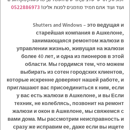
ועוד ועוד אתם תמיד מוזמנים לפנות אלינו!
0522886973
Shutters and Windows – это ведущая и
старейшая компания в Ашкелоне,
занимающаяся ремонтом жалюзи в
управлении жизнью, живущая на жалюзи
более 40 лет, и одна из пионеров в этой
области. Мы гордимся тем, что можем
выбирать из сотен городских клиентов,
которые искренне доверяют нашей работе, и
приглашают вас присоединиться к ним, если
у вас есть жалюзи в Ашкелоне, и вы Если
техник, не колеблясь, позвонит на ремонт
жалюзи и окон в Ашкелоне, мы свяжемся с
вами дома. Мы рассмотрим неисправность и
сразу же исправим ее, даже если вы ищете