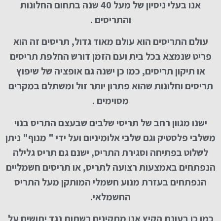
אנו בעלי ניסיון של מעל 40 שנה בתחום החלונות
והתריסים .
עולם התריסים הוא עולם מאוד גדול, תריסים זה הוא
פריט שנמצא בכל בית ועם הזמן דורש החלפת תריסים
או תיקון תריסים, כמו כן ישנה גם אופציה של שיפוץ
תריסים וחלונות שהוא פתרון יותר זול ומשתלם במקרים
מסוימים .
ישנו מגוון רחב של תריסי שלבים שבעצם התריס בנוי
משלבי פלסטיק וגם שלבי אלומיניום ועל ידי " מנוף" ניתן
לשלוט בפתיחה וסגירת התריס, ישנם גם תריס גלילה
הנפתחים באמצעות רצועה לתריס, או תריסים חשמליים
הנפתחים בעזרת מנוע חשמלי המותקן מעל התריס
החשמלאי.
כמו כן בעונת הקיץ אנו מתקינים רשתות נגד יתושים על