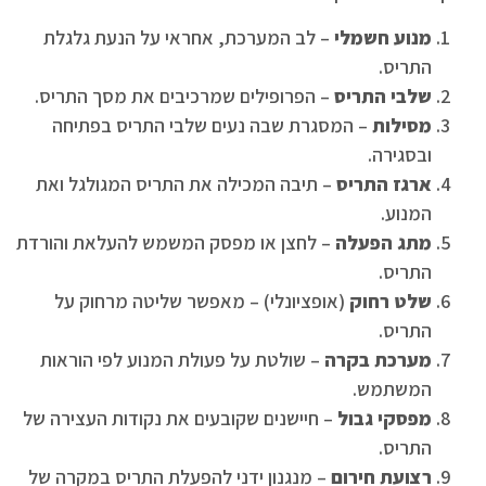
מנוע חשמלי
– לב המערכת, אחראי על הנעת גלגלת
התריס.
שלבי התריס
– הפרופילים שמרכיבים את מסך התריס.
מסילות
– המסגרת שבה נעים שלבי התריס בפתיחה
ובסגירה.
ארגז התריס
– תיבה המכילה את התריס המגולגל ואת
המנוע.
מתג הפעלה
– לחצן או מפסק המשמש להעלאת והורדת
התריס.
שלט רחוק
(אופציונלי) – מאפשר שליטה מרחוק על
התריס.
מערכת בקרה
– שולטת על פעולת המנוע לפי הוראות
המשתמש.
מפסקי גבול
– חיישנים שקובעים את נקודות העצירה של
התריס.
רצועת חירום
– מנגנון ידני להפעלת התריס במקרה של