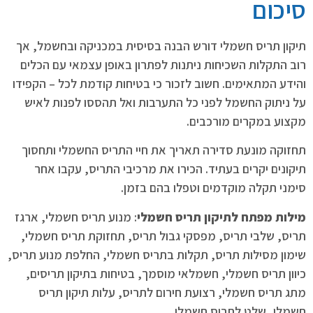
סיכום
תיקון תריס חשמלי דורש הבנה בסיסית במכניקה ובחשמל, אך
רוב התקלות השכיחות ניתנות לפתרון באופן עצמאי עם הכלים
והידע המתאימים. חשוב לזכור כי בטיחות קודמת לכל – הקפידו
על ניתוק החשמל לפני כל התערבות ואל תהססו לפנות לאיש
מקצוע במקרים מורכבים.
תחזוקה מונעת סדירה תאריך את חיי התריס החשמלי ותחסוך
תיקונים יקרים בעתיד. הכירו את מרכיבי התריס, עקבו אחר
סימני תקלה מוקדמים וטפלו בהם בזמן.
מילות מפתח לתיקון תריס חשמלי
: מנוע תריס חשמלי, ארגז
תריס, שלבי תריס, מפסקי גבול תריס, תחזוקת תריס חשמלי,
שימון מסילות תריס, תקלות בתריס חשמלי, החלפת מנוע תריס,
כיוון תריס חשמלי, חשמלאי מוסמך, בטיחות בתיקון תריסים,
מתג תריס חשמלי, רצועת חירום לתריס, עלות תיקון תריס
חשמלי, שלט לתריס חשמלי