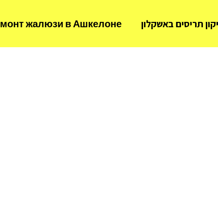
קון תריסים באשקלון
монт жалюзи в Ашкелоне