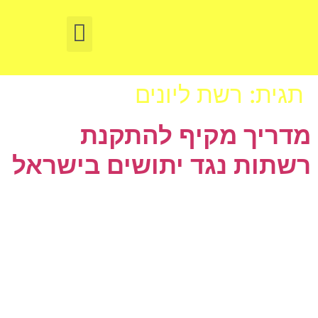
תיקון תריסים באשקלון
Ремонт жалюзи в Ашкелоне
תגית:
רשת ליונים
מדריך מקיף להתקנת
רשתות נגד יתושים בישראל