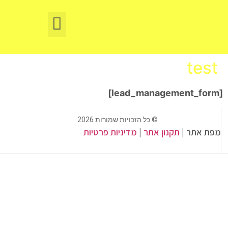
תיקון תריסים באשקלון
Ремонт жалюзи в Ашкелоне
test
[lead_management_form]
© כל הזכויות שמורות 2026
מפת אתר |
תקנון אתר
|
מדיניות פרטיות